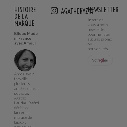
HISTOIRE
NEWSLETTER
AGATHEBYZIA
DE LA
Inscrivez-
MARQUE
vous à notre
newsletter
Bijoux Made
pour ne rater
in France
aucune promo
avec Amour
ou
nouveautés.
Après avoir
travaillé
plusieurs
années dans la
publicité,
Agathe
Lauriau-Baërd
décide de
lancer sa
marque de
bijoux :
pari réussi !