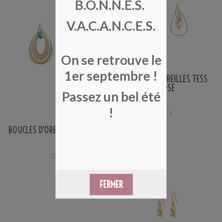
B.O.N.N.E.S.
V.A.C.A.N.C.E.S.
On se retrouve le
1er septembre !
BOUCLES D'OREILLES TESS
ROSE
Passez un bel été
!
35
€
BOUCLES D'OREILLES TRINIDAD
35
€